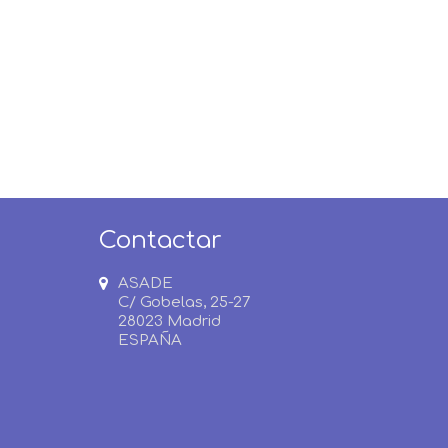
Contactar
ASADE
C/ Gobelas, 25-27
28023 Madrid
ESPAÑA