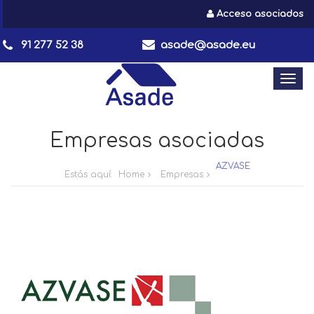
Acceso asociados
91 277 52 38
asade@asade.eu
Togg
navi
Empresas asociadas
AZVASE
Estás aquí:
Home
Empresas